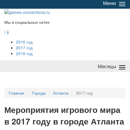
Меню
Све
/
раз
Мы в социальных сетях


2016 год
2017 год
2018 год
Месяцы
Све
/
раз
Главная
Города
Атланта
2017 год
Мероприятия
и
грового мира
в 2017 году в городе Атланта