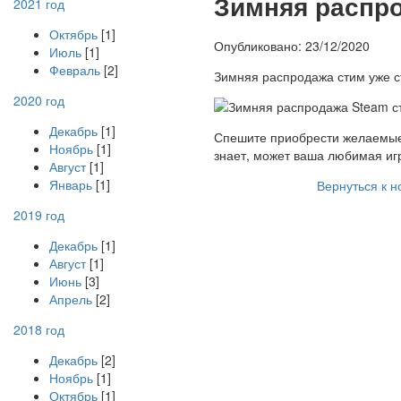
З
имняя распро
2021 год
Октябрь
[1]
Опубликовано: 23/12/2020
Июль
[1]
Февраль
[2]
Зимняя распродажа стим уже ст
2020 год
Декабрь
[1]
Спешите приобрести желаемые 
Ноябрь
[1]
знает, может ваша любимая иг
Август
[1]
Январь
[1]
Вернуться к н
2019 год
Декабрь
[1]
Август
[1]
Июнь
[3]
Апрель
[2]
2018 год
Декабрь
[2]
Ноябрь
[1]
Октябрь
[1]