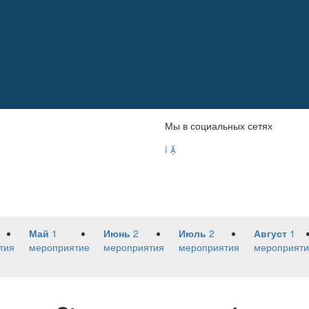
Мы в социальных сетях


Май
1
Июнь
2
Июль
2
Август
1
тия
мероприятие
мероприятия
мероприятия
мероприяти