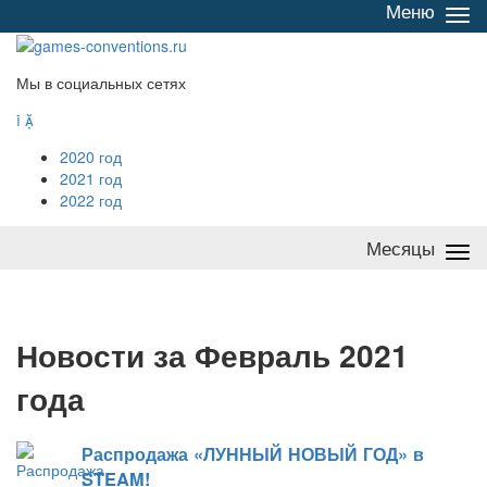
Меню
Све
/
раз
Мы в социальных сетях


2020 год
2021 год
2022 год
Месяцы
Све
/
раз
Н
овости за Февраль 2021
года
Распродажа «ЛУННЫЙ НОВЫЙ ГОД» в
STEAM!