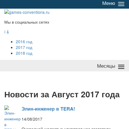
Меню
Све
/
раз
Мы в социальных сетях


2016 год
2017 год
2018 год
Месяцы
Све
/
раз
Н
овости за Август 2017 года
Элин-инженер в TERA!
14/08/2017
Очередной шалостью удивляют нас создатели