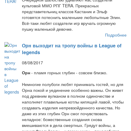
культовой ММО РПГ TERA. Прекрасных
представительниц классов Кастаник и Эльф
готовятся потеснить маленькие любопытные Элин.
Всё-таки любят создатели игр вручать огромную
пушку маленькой девочке.
Подробнее
Орн выходит на тропу войны в League of
legends
08/08/2017
Орн
- пламя горных глубин - совсем близко.
Немногие полубоги любят принимать гостей, но для
Орна покой и уединение особенно важны. Он живет
под древним вулканом в полном одиночестве и
наполняет плавильные котлы кипящей лавой, чтобы
создавать изделия непревзойденного качества. Но
даже из этих глубин Орн смог почувствовать
неладное: божественные создания снова
вмешиваются в дела смертных. Грядут войны, а
значит Фрельйорду – и всему миру – понадобится