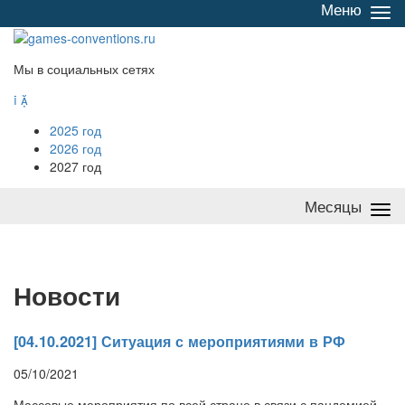
Меню
Све
/
раз
Мы в социальных сетях


2025 год
2026 год
2027 год
Месяцы
Све
/
раз
Н
овости
[04.10.2021] Ситуация с мероприятиями в РФ
05/10/2021
Массовые мероприятия по всей стране в связи с пандемией