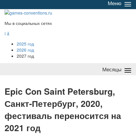
Меню
Све
/
раз
Мы в социальных сетях


2025 год
2026 год
2027 год
Месяцы
Све
/
раз
E
pic Con Saint Petersburg,
Санкт-Петербург, 2020,
фестиваль переносится на
2021 год