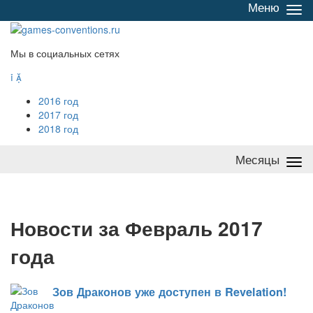
Меню
Све
/
раз
Мы в социальных сетях


2016 год
2017 год
2018 год
Месяцы
Све
/
раз
Н
овости за Февраль 2017
года
Зов Драконов уже доступен в Revelation!