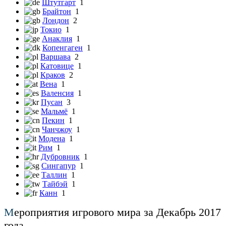
Штутгарт
1
Брайтон
1
Лондон
2
Токио
1
Анаклия
1
Копенгаген
1
Варшава
2
Катовице
1
Краков
2
Вена
1
Валенсия
1
Пусан
3
Мальмё
1
Пекин
1
Чанчжоу
1
Модена
1
Рим
1
Дубровник
1
Сингапур
1
Таллин
1
Тайбэй
1
Канн
1
М
ероприятия игрового мира за Декабрь 2017
года