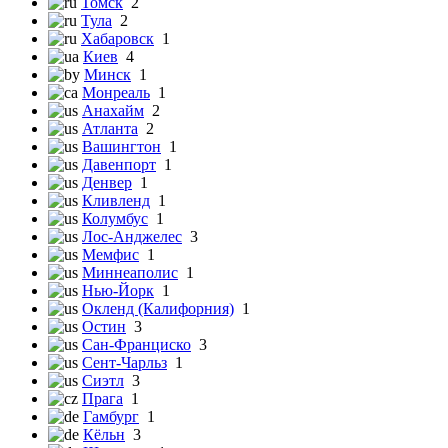
Томск
2
Тула
2
Хабаровск
1
Киев
4
Минск
1
Монреаль
1
Анахайм
2
Атланта
2
Вашингтон
1
Давенпорт
1
Денвер
1
Кливленд
1
Колумбус
1
Лос-Анджелес
3
Мемфис
1
Миннеаполис
1
Нью-Йорк
1
Окленд (Калифорния)
1
Остин
3
Сан-Франциско
3
Сент-Чарльз
1
Сиэтл
3
Прага
1
Гамбург
1
Кёльн
3