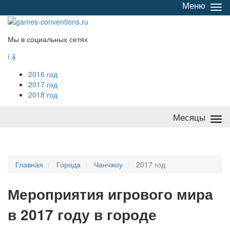
Меню
Све
/
раз
Мы в социальных сетях


2016 год
2017 год
2018 год
Месяцы
Све
/
раз
Главная
Города
Чанчжоу
2017 год
Мероприятия
и
грового мира
в 2017 году в городе