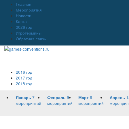
Главная
Мероприятия
Новости
Карта
2026 год
Игротермины
Обратная связь
2016 год
2017 год
2018 год
Январь
7
Февраль
9
Март
6
Апрель
1
мероприятий
мероприятий
мероприятий
мероприя