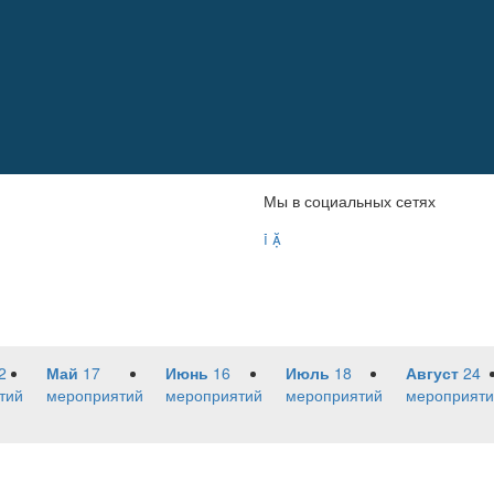
Мы в социальных сетях


2
Май
17
Июнь
16
Июль
18
Август
24
тий
мероприятий
мероприятий
мероприятий
мероприяти