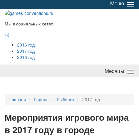
Меню
Све
/
раз
Мы в социальных сетях


2016 год
2017 год
2018 год
Месяцы
Све
/
раз
Главная
Города
Рыбинск
2017 год
Мероприятия
и
грового мира
в 2017 году в городе