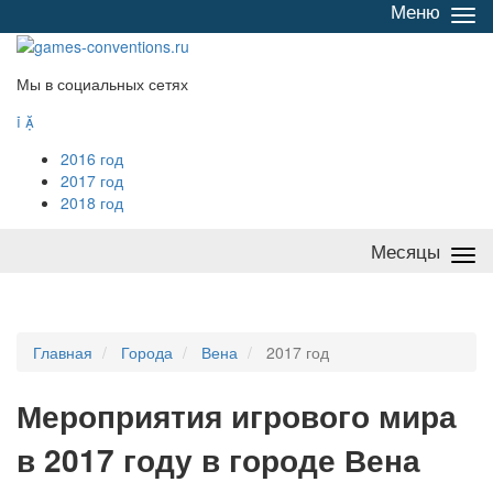
Меню
Све
/
раз
Мы в социальных сетях


2016 год
2017 год
2018 год
Месяцы
Све
/
раз
Главная
Города
Вена
2017 год
Мероприятия
и
грового мира
в 2017 году в городе Вена