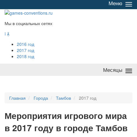
Меню
Све
/
раз
Мы в социальных сетях


2016 год
2017 год
2018 год
Месяцы
Све
/
раз
Главная
Города
Тамбов
2017 год
Мероприятия
и
грового мира
в 2017 году в городе Тамбов