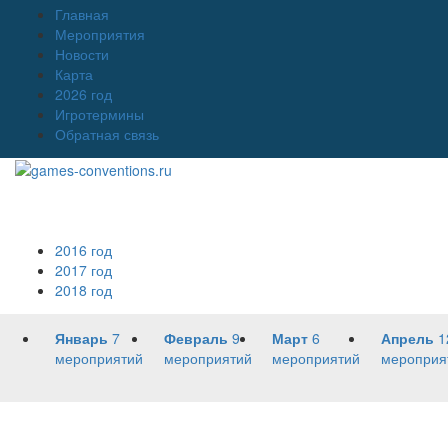
Главная
Мероприятия
Новости
Карта
2026 год
Игротермины
Обратная связь
2016 год
2017 год
2018 год
Январь
7
Февраль
9
Март
6
Апрель
1
мероприятий
мероприятий
мероприятий
мероприя