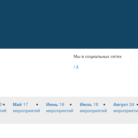
Мы в социальных сетях


2
Май
17
Июнь
16
Июль
18
Август
24
тий
мероприятий
мероприятий
мероприятий
мероприяти