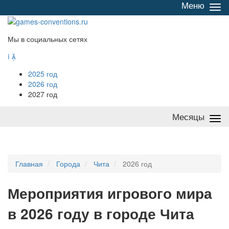
Меню
Све
/
раз
Мы в социальных сетях


2025 год
2026 год
2027 год
Месяцы
Све
/
раз
Главная
Города
Чита
2026 год
Мероприятия
и
грового мира
в 2026 году в городе Чита