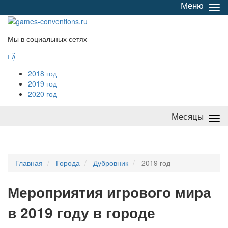
Меню
Све
/
раз
Мы в социальных сетях


2018 год
2019 год
2020 год
Месяцы
Све
/
раз
Главная
Города
Дубровник
2019 год
Мероприятия
и
грового мира
в 2019 году в городе