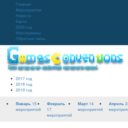
Главная
Мероприятия
Новости
Карта
2026 год
Игротермины
Обратная связь
2017 год
2018 год
2019 год
Январь
15
Февраль
Март
14
Апрель
2
мероприятий
17
мероприятий
мероприя
мероприятий