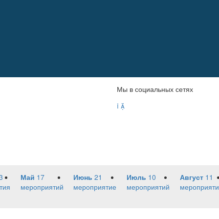
Мы в социальных сетях


3
Май
17
Июнь
21
Июль
10
Август
11
тия
мероприятий
мероприятие
мероприятий
мероприяти