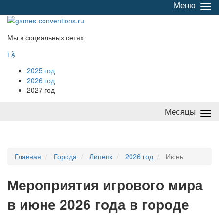
Меню
Све
/
раз
Мы в социальных сетях


2025 год
2026 год
2027 год
Месяцы
Све
/
раз
Главная
Города
Липецк
2026 год
Июнь
Мероприятия
и
грового мира
в июне 2026 года в городе