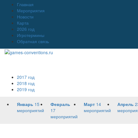
Главная
Мероприятия
Новости
Карта
2026 год
Игротермины
Обратная связь
2017 год
2018 год
2019 год
Январь
15
Февраль
Март
14
Апрель
2
мероприятий
17
мероприятий
мероприя
мероприятий