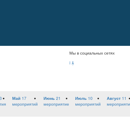
Мы в социальных сетях


3
Май
17
Июнь
21
Июль
10
Август
11
тия
мероприятий
мероприятие
мероприятий
мероприяти