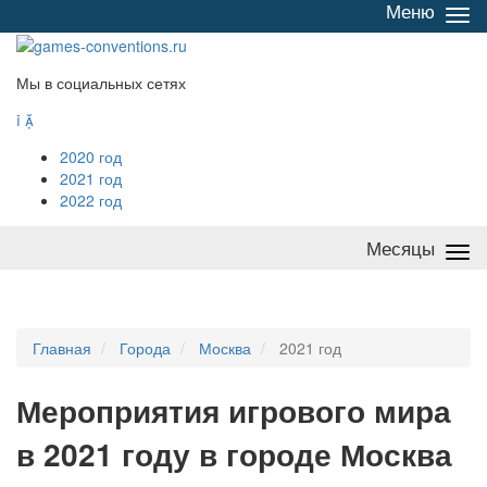
Меню
Све
/
раз
Мы в социальных сетях


2020 год
2021 год
2022 год
Месяцы
Све
/
раз
Главная
Города
Москва
2021 год
Мероприятия
и
грового мира
в 2021 году в городе Москва