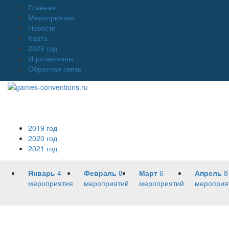
Главная
Мероприятия
Новости
Карта
2026 год
Игротермины
Обратная связь
2019 год
2020 год
2021 год
Январь
4
Февраль
8
Март
6
Апрель
8
мероприятия
мероприятий
мероприятий
мероприя