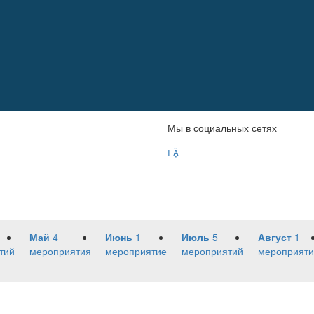
Мы в социальных сетях


Май
4
Июнь
1
Июль
5
Август
1
тий
мероприятия
мероприятие
мероприятий
мероприяти