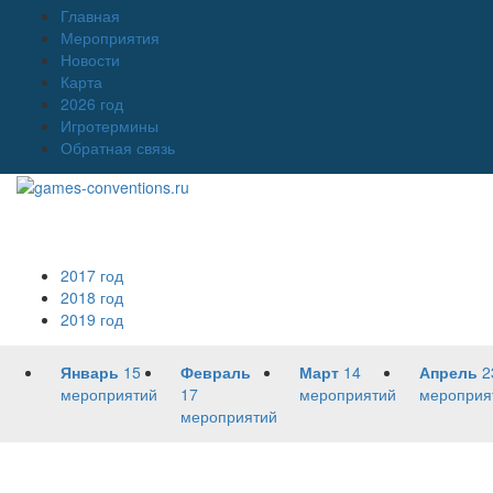
Главная
Мероприятия
Новости
Карта
2026 год
Игротермины
Обратная связь
2017 год
2018 год
2019 год
Январь
15
Февраль
Март
14
Апрель
2
мероприятий
17
мероприятий
мероприя
мероприятий