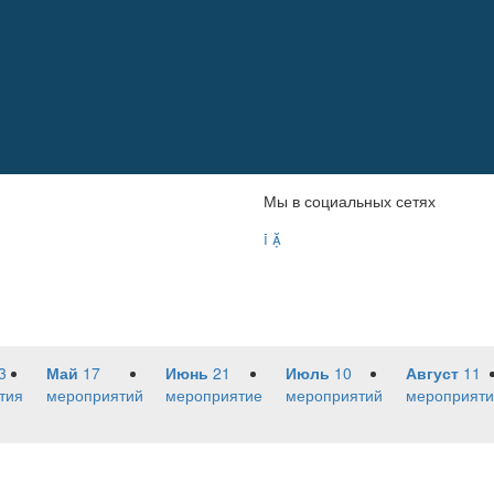
Мы в социальных сетях


3
Май
17
Июнь
21
Июль
10
Август
11
тия
мероприятий
мероприятие
мероприятий
мероприяти