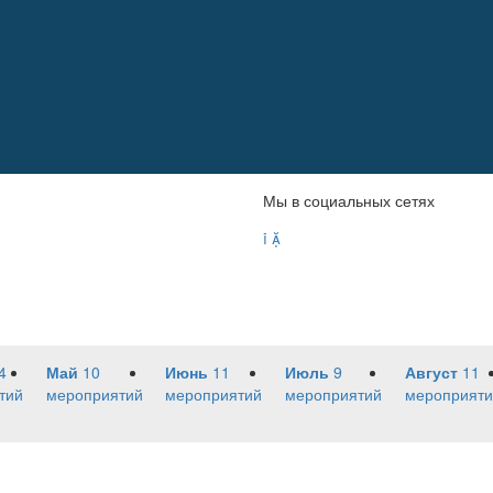
Мы в социальных сетях


4
Май
10
Июнь
11
Июль
9
Август
11
тий
мероприятий
мероприятий
мероприятий
мероприяти