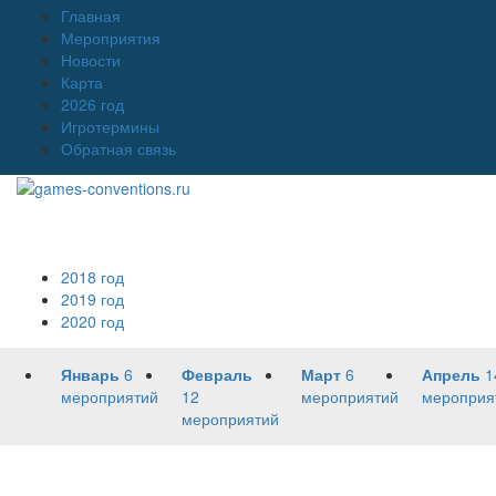
Главная
Мероприятия
Новости
Карта
2026 год
Игротермины
Обратная связь
2018 год
2019 год
2020 год
Январь
6
Февраль
Март
6
Апрель
1
мероприятий
12
мероприятий
мероприя
мероприятий