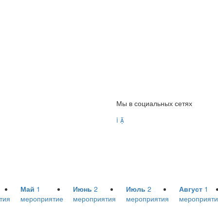
Мы в социальных сетях


Май
1
Июнь
2
Июль
2
Август
1
тия
мероприятие
мероприятия
мероприятия
мероприяти