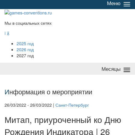
Меню
Све
/
раз
Мы в социальных сетях


2025 год
2026 год
2027 год
Месяцы
Све
/
раз
И
нформация о мероприятии
26/03/2022 - 26/03/2022 |
Санкт-Петербург
Митап, приуроченный ко Дню
Рождения Индикатора | 26