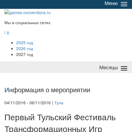
Меню
Све
/
раз
Мы в социальных сетях


2025 год
2026 год
2027 год
Месяцы
Све
/
раз
И
нформация о мероприятии
04/11/2016 - 06/11/2016 |
Тула
Первый Тульский Фестиваль
Трансформационных Игр