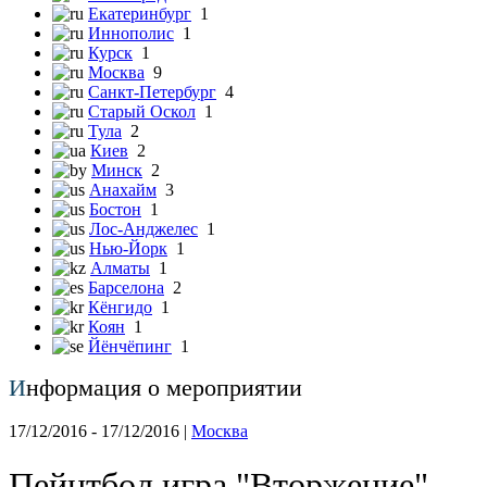
Екатеринбург
1
Иннополис
1
Курск
1
Москва
9
Санкт-Петербург
4
Старый Оскол
1
Тула
2
Киев
2
Минск
2
Анахайм
3
Бостон
1
Лос-Анджелес
1
Нью-Йорк
1
Алматы
1
Барселона
2
Кёнгидо
1
Коян
1
Йёнчёпинг
1
И
нформация о мероприятии
17/12/2016 - 17/12/2016 |
Москва
Пейнтбол игра "Вторжение"