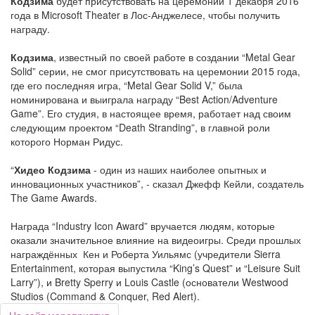
Кодзима
будет присутствовать на церемонии 1 декабря 2016
года в Microsoft Theater в Лос-Анджелесе, чтобы получить
награду.
Кодзима
, известный по своей работе в создании “Metal Gear
Solid” серии, не смог присутствовать на церемонии 2015 года,
где его последняя игра, “Metal Gear Solid V,” была
номинирована и выиграла награду “Best Action/Adventure
Game”. Его студия, в настоящее время, работает над своим
следующим проектом “Death Stranding”, в главной роли
которого Норман Ридус.
“
Хидео Кодзима
- один из наших наиболее опытных и
инновационных участников”, - сказал Джефф Кейли, создатель
The Game Awards.
Награда “Industry Icon Award” вручается людям, которые
оказали значительное влияние на видеоигры. Среди прошлых
награждённых Кен и Роберта Уильямс (учредители Sierra
Entertainment, которая выпустила “King’s Quest” и “Leisure Suit
Larry”), и Bretty Sperry и Louis Castle (основатели Westwood
Studios (Command & Conquer, Red Alert).