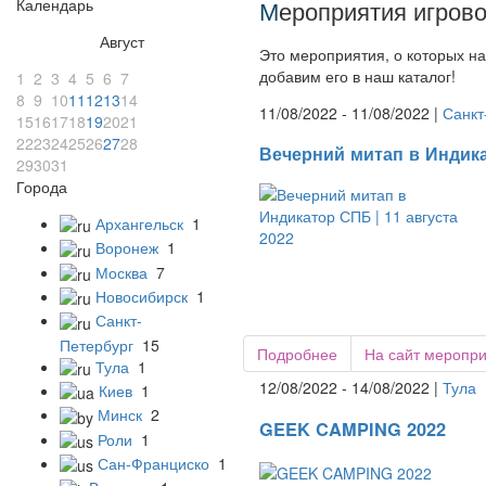
Календарь
М
ероприятия игрово
Август
Это мероприятия, о которых на
добавим его в наш каталог!
1
2
3
4
5
6
7
8
9
10
11
12
13
14
11/08/2022 - 11/08/2022 |
Санкт
15
16
17
18
19
20
21
22
23
24
25
26
27
28
Вечерний митап в Индика
29
30
31
Города
Архангельск
1
Воронеж
1
Москва
7
Новосибирск
1
Санкт-
Петербург
15
Подробнее
На сайт меропр
Тула
1
12/08/2022 - 14/08/2022 |
Тула
Киев
1
Минск
2
GEEK CAMPING 2022
Роли
1
Сан-Франциско
1