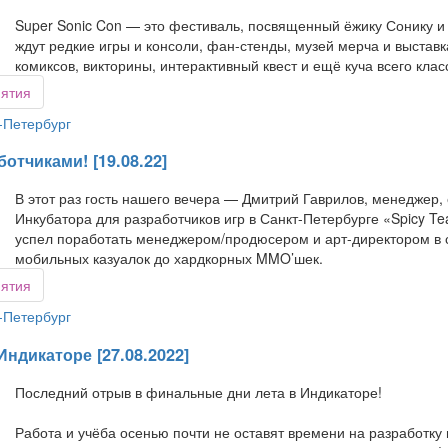
Super Sonic Con — это фестиваль, посвященный ёжику Сонику и в
ждут редкие игры и консоли, фан-стенды, музей мерча и выстав
комиксов, викторины, интерактивный квест и ещё куча всего клас
иятия
-Петербург
отчиками! [19.08.22]
В этот раз гость нашего вечера — Дмитрий Гаврилов, менеджер, 
Инкубатора для разработчиков игр в Санкт-Петербурге «Spicy Te
успел поработать менеджером/продюсером и арт-директором в 
мобильных казуалок до хардкорных MMO’шек.
иятия
-Петербург
ндикаторе [27.08.2022]
Последний отрыв в финальные дни лета в Индикаторе!
Работа и учёба осенью почти не оставят времени на разработку 