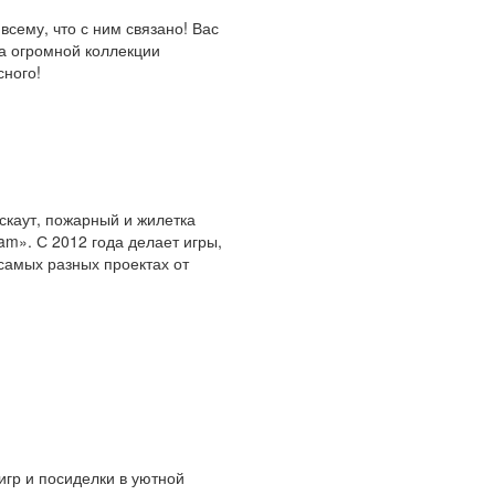
сему, что с ним связано! Вас
ка огромной коллекции
сного!
скаут, пожарный и жилетка
am». С 2012 года делает игры,
самых разных проектах от
игр и посиделки в уютной