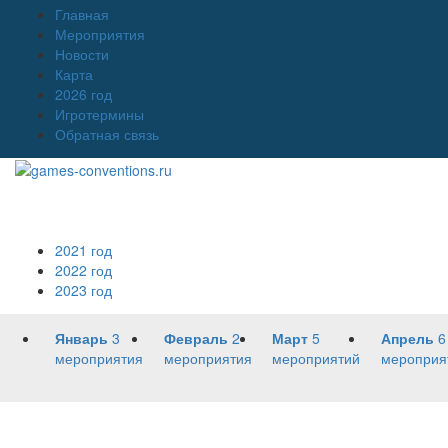
Главная
Мероприятия
Новости
Карта
2026 год
Игротермины
Обратная связь
2021 год
2022 год
2023 год
Январь
3
Февраль
2
Март
5
Апрель
6
мероприятия
мероприятия
мероприятий
мероприя