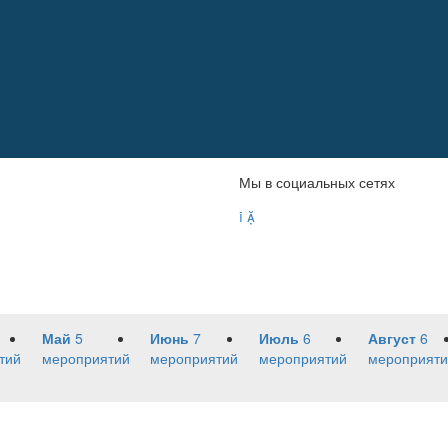
Мы в социальных сетях


Май
5
Июнь
7
Июль
6
Август
6
тий
мероприятий
мероприятий
мероприятий
мероприяти