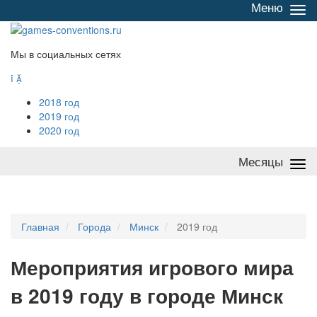
Меню
Све
/
раз
Мы в социальных сетях


2018 год
2019 год
2020 год
Месяцы
Све
/
раз
Главная
Города
Минск
2019 год
Мероприятия
и
грового мира
в 2019 году в городе Минск