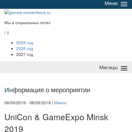
Меню
Све
/
раз
Мы в социальных сетях


2025 год
2026 год
2027 год
Месяцы
Све
/
раз
И
нформация о мероприятии
06/09/2019 - 08/09/2019 |
Минск
UniCon & GameExpo Minsk
2019