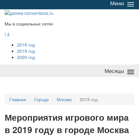
Меню
Све
/
раз
Мы в социальных сетях


2018 год
2019 год
2020 год
Месяцы
Све
/
раз
Главная
Города
Москва
2019 год
Мероприятия
и
грового мира
в 2019 году в городе Москва