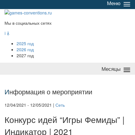
Меню
Све
/
раз
Мы в социальных сетях


2025 год
2026 год
2027 год
Месяцы
Све
/
раз
И
нформация о мероприятии
12/04/2021 - 12/05/2021 |
Сеть
Конкурс идей “Игры Фемиды” |
Индикатор | 2021