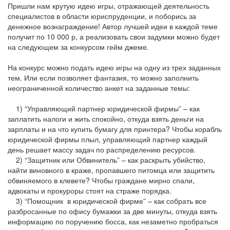
Пришли нам крутую идею игры, отражающей деятельность
специалистов в области юриспруденции, и поборись за
денежное вознаграждение! Автор лучшей идеи в каждой теме
получит по 10 000 р, а реализовать свои задумки можно будет
на следующем за конкурсом гейм джеме.
На конкурс можно подать идею игры на одну из трех заданных
тем. Или если позволяет фантазия, то можно заполнить
неограниченной количество анкет на заданные темы:
1) “Управляющий партнер юридической фирмы” – как
заплатить налоги и жить спокойно, откуда взять деньги на
зарплаты и на что купить бумагу для принтера? Чтобы корабль
юридической фирмы плыл, управляющий партнер каждый
день решает массу задач по распределению ресурсов.
2) “Защитник или Обвинитель” – как раскрыть убийство,
найти виновного в краже, пропавшего питомца или защитить
обвиняемого в клевете? Чтобы граждане мирно спали,
адвокаты и прокуроры стоят на страже порядка.
3) “Помощник в юридической фирме” – как собрать все
разбросанные по офису бумажки за две минуты, откуда взять
информацию по поручению босса, как незаметно пробраться