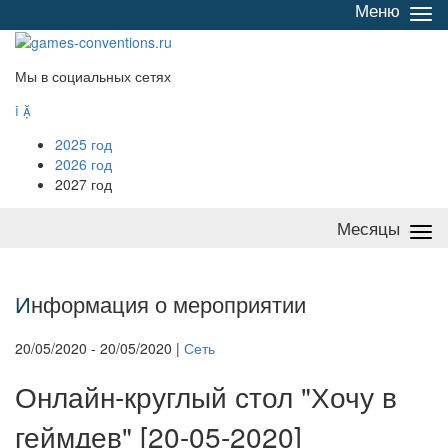
Меню
Све
/
раз
Мы в социальных сетях


2025 год
2026 год
2027 год
Месяцы
Све
/
раз
И
нформация о мероприятии
20/05/2020 - 20/05/2020 |
Сеть
Онлайн-круглый стол "Хочу в
геймдев" [20-05-2020]