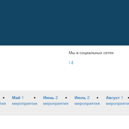
Мы в социальных сетях


Май
1
Июнь
2
Июль
2
Август
1
тия
мероприятие
мероприятия
мероприятия
мероприяти