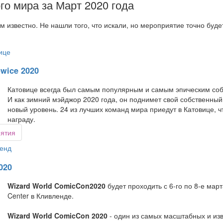
го мира за Март 2020 года
м известно. Не нашли того, что искали, но мероприятие точно буд
ице
owice 2020
Катовице всегда был самым популярным и самым эпическим собы
И как зимний мэйджор 2020 года, он поднимет свой собственны
новый уровень. 24 из лучших команд мира приедут в Катовице, 
награду.
иятия
енд
020
Wizard World ComicCon2020
будет проходить с 6-го по 8-е март
Center в Кливленде.
Wizard World ComicCon 2020
- один из самых масштабных и изв