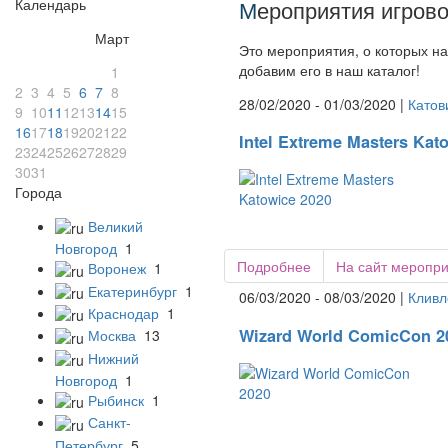
Календарь
М
ероприятия игрово
Март
Это мероприятия, о которых на
добавим его в наш каталог!
1
2
3
4
5
6
7
8
28/02/2020 - 01/03/2020 |
Катов
9
10
11
12
13
14
15
16
17
18
19
20
21
22
Intel Extreme Masters Kat
23
24
25
26
27
28
29
30
31
Города
Великий
Новгород
1
Подробнее
На сайт меропр
Воронеж
1
Екатеринбург
1
06/03/2020 - 08/03/2020 |
Кливл
Краснодар
1
Wizard World ComicCon 2
Москва
13
Нижний
Новгород
1
Рыбинск
1
Санкт-
Петербург
5