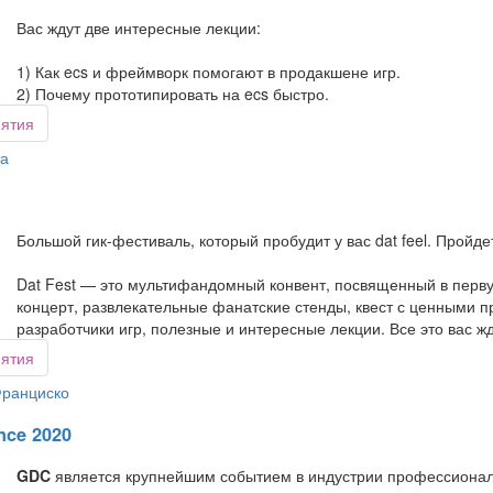
Вас ждут две интересные лекции:
1) Как ecs и фреймворк помогают в продакшене игр.
2) Почему прототипировать на ecs быстро.
иятия
а
Большой гик-фестиваль, который пробудит у вас dat feel. Пройде
Dat Fest — это мультифандомный конвент, посвященный в перву
концерт, развлекательные фанатские стенды, квест с ценными пр
разработчики игр, полезные и интересные лекции. Все это вас жд
иятия
ранциско
nce 2020
GDC
является крупнейшим событием в индустрии профессионал