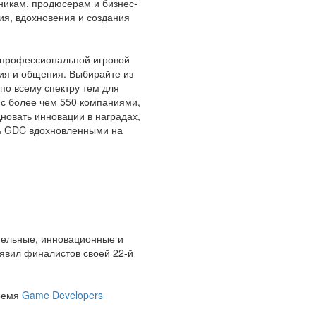
никам, продюсерам и бизнес-
ия, вдохновения и создания
 профессиональной игровой
ия и общения. Выбирайте из
 по всему спектру тем для
я с более чем 550 компаниями,
дновать инновации в наградах,
ть GDC вдохновленными на
ятельные, инновационные и
ъявил финалистов своей 22-й
время
Game Developers