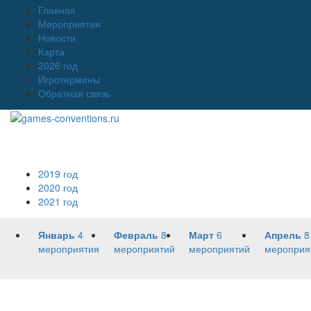
Главная
Мероприятия
Новости
Карта
2026 год
Игротермины
Обратная связь
2019 год
2020 год
2021 год
Январь
4
Февраль
8
Март
6
Апрель
8
мероприятия
мероприятий
мероприятий
мероприя