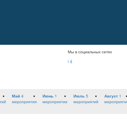
Мы в социальных сетях


Май
4
Июнь
1
Июль
5
Август
1
тий
мероприятия
мероприятие
мероприятий
мероприяти