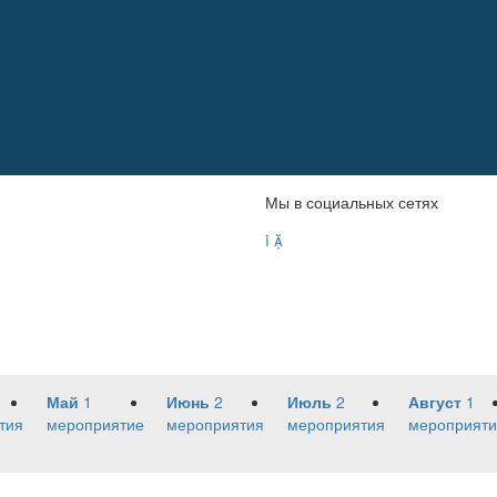
Мы в социальных сетях


Май
1
Июнь
2
Июль
2
Август
1
тия
мероприятие
мероприятия
мероприятия
мероприяти