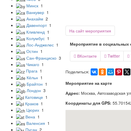
Минск
1
Ванкувер
1
Анахайм
2
Давенпорт
1
На сайт мероприятия
Кливленд
1
Колумбус
1
Мероприятие в социальных 
Лос-Анджелес
1
Остин
1
ВКонтакте
Twitter



Сан-Франциско
3
Чикаго
1
Прага
1
Поделиться:
Кёльн
1
Мероприятие на карте
Брайтон
1
Лондон
3
Адрес:
Москва, Автозаводская 
Катовице
1
Координаты для GPS:
55.70154
Краков
1
Цюрих
1
Вена
1
Валенсия
1
Пусан
2