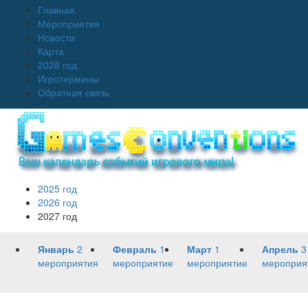
Главная
Мероприятия
Новости
Карта
2026 год
Игротермины
Обратная связь
2025 год
2026 год
2027 год
Январь
2
Февраль
1
Март
1
Апрель
3
мероприятия
мероприятие
мероприятие
мероприя