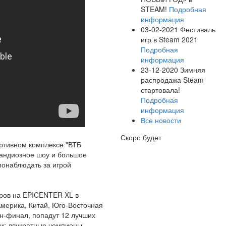
STEAM!
Подробная
информация
03-02-2021
Фестиваль
игр в Steam 2021
Подробная
информация
23-12-2020
Зимняя
распродажа Steam
стартовала!
Подробная
информация
Все новости
Скоро будет
ртивном комплексе "ВТБ
грандиозное шоу и большое
 понаблюдать за игрой
уров на EPICENTER XL в
мерика, Китай, Юго-Восточная
ан-финал, попадут 12 лучших
ли: двукратные чемпионы