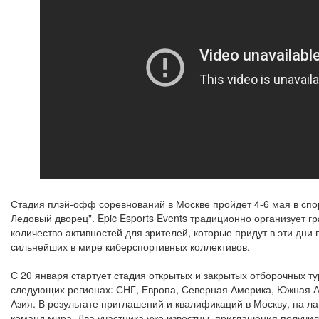
Стадия плэй-офф соревнований в Москве пройдет 4-6 мая в спо
Ледовый дворец". Epic Esports Events традиционно организует 
количество активностей для зрителей, которые придут в эти дни
сильнейших в мире киберспортивных коллективов.
С 20 января стартует стадия открытых и закрытых отборочных т
следующих регионах: СНГ, Европа, Северная Америка, Южная А
Азия. В результате приглашений и квалификаций в Москву, на л
команд мира. Два участника уже известны, приглашения получи