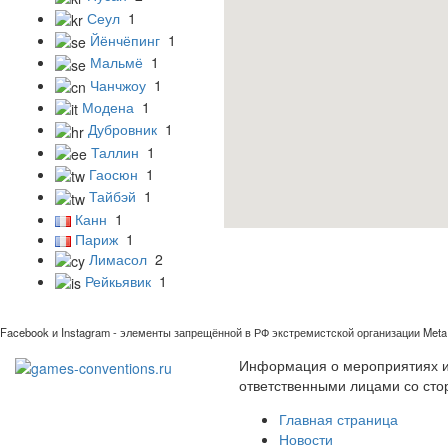
Сеул
1
Йёнчёпинг
1
Мальмё
1
Чанчжоу
1
Модена
1
Дубровник
1
Таллин
1
Гаосюн
1
Тайбэй
1
Канн
1
Париж
1
Лимасол
2
Рейкьявик
1
Facebook и Instagram - элементы запрещённой в РФ экстремистской организации Meta 
Информация о мероприятиях иг
ответственными лицами со сто
Главная страница
Новости