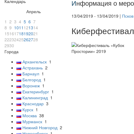
Календарь
И
нформация о меро
Апрель
13/04/2019 - 13/04/2019 |
Псков
1
2
3
4
5
6
7
8
9
10
11
12
13
14
Киберфестивал
15
16
17
18
19
20
21
22
23
24
25
26
27
28
29
30
Города
Архангельск
1
Астрахань
2
Барнаул
1
Белгород
1
Воронеж
1
Екатеринбург
1
Калининград
1
Краснодар
3
Курск
1
Москва
38
Мурманск
1
Нижний Новгород
2
Новосибирск
1