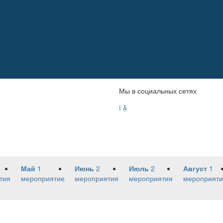
Мы в социальных сетях


Май
1
Июнь
2
Июль
2
Август
1
тия
мероприятие
мероприятия
мероприятия
мероприяти