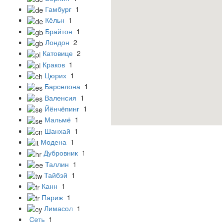
Гамбург
1
Кёльн
1
Брайтон
1
Лондон
2
Катовице
2
Краков
1
Цюрих
1
Барселона
1
Валенсия
1
Йёнчёпинг
1
Мальмё
1
Шанхай
1
Модена
1
Дубровник
1
Таллин
1
Тайбэй
1
Канн
1
Париж
1
Лимасол
1
Сеть
1