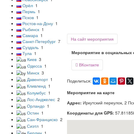
Орёл
1
Пермь
1
Псков
1
Ростов-на-Дону
1
Рыбинск
1
Самара
1
На сайт мероприятия
Санкт-Петербург
7
Суздаль
1
Мероприятие в социальных 
Тула
1
Киев
3
ВКонтакте

Одесса
1
Минск
3
Давенпорт
1
Поделиться:
Кливленд
1
Мероприятие на карте
Колумбус
1
Лос-Анджелес
2
Адрес:
Иркутский переулок, 2 Пс
Орландо
1
Остин
1
Координаты для GPS:
57.81185
Сан-Франциско
2
Сиэтл
1
Берлин
1