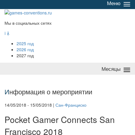
Меню
Све
/
раз
Мы в социальных сетях


2025 год
2026 год
2027 год
Месяцы
Све
/
раз
И
нформация о мероприятии
14/05/2018 - 15/05/2018 |
Сан-Франциско
Pocket Gamer Connects San
Francisco 2018