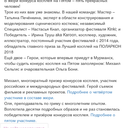
В жюри конкурса косплея на Пятом – пять прекрасных
человек!
Трое из них вам уже знакомы. В нашей команде: Мастер –
Татьяна Печёнкина, эксперт в области конструирования и
моделирования сценического костюма; независимый
Специалист – Настасья Кнап, организатор фестиваля Kinki; и
Победитель – Ирина Труш aka Karoon, косплеер, художник,
иллюстратор, постоянный участник фестивалей с 2014 года,
обладатель главного приза за Лучший косплей на ПОЛАРКОН
2018
Ещё двое – Герои, которые впервые приедут в Мурманск,
чтобы судить конкурс косплея на Пятом заполярном: Михаил
Сельгис и очаровательная Ольга Бони.
Михаил, многократный призер конкурсов косплея, участник
российских и международных фестивалей. Герой съемок
фильмов и рекламных проектов.
Подробнее о четвёртом
участнике в составе жюри.
Оля, преподаватель по гриму с многолетним опытом.
Воплотила десятки подробных образов и не раз становилась
победителем и призёром конкурсов косплея.
Подробнее о
пятом участнике.