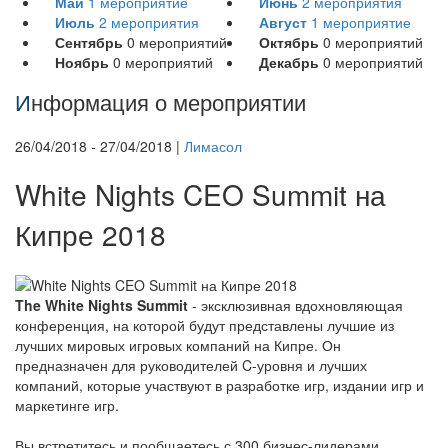
Май
1
мероприятие
Июнь
2
мероприятия
Июль
2
мероприятия
Август
1
мероприятие
Сентябрь
0
мероприятий
Октябрь
0
мероприятий
Ноябрь
0
мероприятий
Декабрь
0
мероприятий
И
нформация о мероприятии
26/04/2018 - 27/04/2018 |
Лимасол
White Nights CEO Summit на
Кипре 2018
The White Nights Summit
- эксклюзивная вдохновляющая
конференция, на которой будут представлены лучшие из
лучших мировых игровых компаний на Кипре. Он
предназначен для руководителей C-уровня и лучших
компаний, которые участвуют в разработке игр, издании игр и
маркетинге игр.
Вы встретитесь и пообщаетесь с 300 бизнес-лидерами,