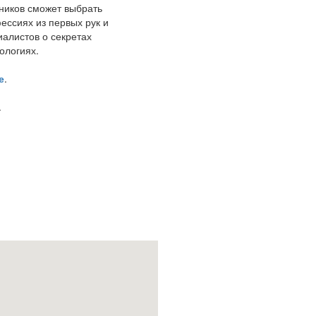
тников сможет выбрать
ессиях из первых рук и
иалистов о секретах
ологиях.
е
.
.