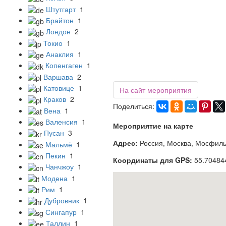
Штутгарт
1
Брайтон
1
Лондон
2
Токио
1
Анаклия
1
Копенгаген
1
Варшава
2
Катовице
1
На сайт мероприятия
Краков
2
Поделиться:
Вена
1
Валенсия
1
Мероприятие на карте
Пусан
3
Адрес:
Россия, Москва, Мосфильм
Мальмё
1
Пекин
1
Координаты для GPS:
55.70484
Чанчжоу
1
Модена
1
Рим
1
Дубровник
1
Сингапур
1
Таллин
1