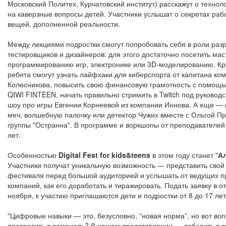
Московский Политех, Курчатовский институт) расскажут о технол
на каверзные вопросы детей. Участники услышат о секретах раб
вещей, дополненной реальности.
Между лекциями подростки смогут попробовать себя в роли разр
тестировщиков и дизайнеров: для этого достаточно посетить мас
программированию игр, электронике или 3D-моделированию. Кро
ребята смогут узнать лайфхаки для киберспорта от капитана ком
Колесникова, повысить свою финансовую грамотность с помощ
QIWI FINTEEN, начать правильно стримить в Twitch под руковод
шоу про игры Евгении Корнеевой из компании Иннова. А еще — 
меч, волшебную палочку или детектор Чужих вместе с Ольгой Пр
группы "Остранна". В программе и воркшопы от преподавателей 
лет.
Особенностью
Digital Fest for kids&teens
в этом году станет "
А
Участники получат уникальную возможность — представить свой 
фестиваля перед большой аудиторией и услышать от ведущих п
компаний, как его доработать и тиражировать. Подать заявку в 
ноября, к участию приглашаются дети и подростки от 8 до 17 лет
"Цифровые навыки — это, безусловно, “новая норма”, но вот воп
превратить в самоцель? В нашем представлении — добавить в 