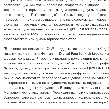
составляющую. Мы хотим рассказать подросткам о мировой иниц
технологиях, которые помогают людям помогать другим людям, 
вице-президент “Рыбаков Фонда”. — Учиться кодингу, пробовать “н
профессии и при этом создавать полезные сервисы для человеч
экологии, — это удивительная возможность, которую открывает ph
то из ребят, участвующих в фестивале Digital Fest for kids&teens
акселератор PhilTech со своим стартапом, который нацелится н
экологического или гуманитарного характера".
"В течение нескольких лет QIWI поддерживает инициативы Кодабр
как активный участник. Фестиваль
Digital Fest for kids&teens
им
формат, сочетающий теорию и практику, помогающий детям пол
современных технологиях и “зарядиться” ими при выборе профе
Луценко, руководитель образовательных программ QIWI FINTEEN
мы представим свой эдьютеймент на тему цифровых финансовых
“Финансовый Абсолют” успела зарекомендовать себя как уника
электронного кошелька на ведущих молодежных площадках — ла
фестивале молодежи и студентов. В нашу онлайн-игру легко инт
Мы поделимся с участниками Фестиваля данными о финансовом
Затронем такие важные темы, как планирование, использование 
платежи. А потом попрактикуем все это с помощью нашей игры".