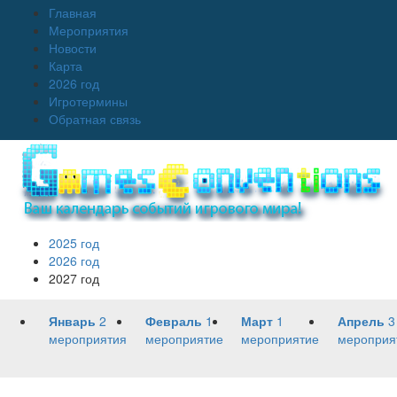
Главная
Мероприятия
Новости
Карта
2026 год
Игротермины
Обратная связь
2025 год
2026 год
2027 год
Январь
2
Февраль
1
Март
1
Апрель
3
мероприятия
мероприятие
мероприятие
мероприя