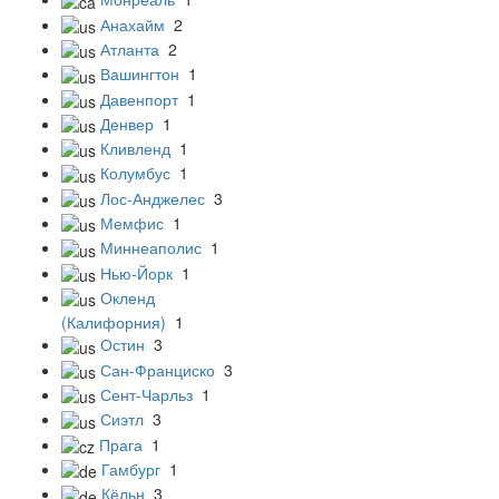
Анахайм
2
Атланта
2
Вашингтон
1
Давенпорт
1
Денвер
1
Кливленд
1
Колумбус
1
Лос-Анджелес
3
Мемфис
1
Миннеаполис
1
Нью-Йорк
1
Окленд
(Калифорния)
1
Остин
3
Сан-Франциско
3
Сент-Чарльз
1
Сиэтл
3
Прага
1
Гамбург
1
Кёльн
3