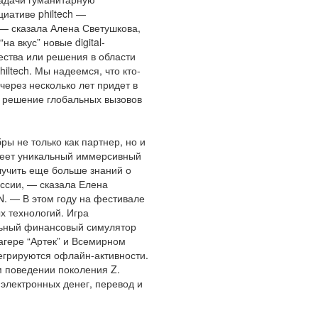
иативе philtech —
— сказала Алена Светушкова,
а вкус” новые digital-
ества или решения в области
iltech. Мы надеемся, что кто-
, через несколько лет придет в
а решение глобальных вызовов
ы не только как партнер, но и
еет уникальный иммерсивный
учить еще больше знаний о
ссии, — сказала Елена
. — В этом году на фестивале
 технологий. Игра
льный финансовый симулятор
гере “Артек” и Всемирном
егрируются офлайн-активности.
 поведении поколения Z.
электронных денег, перевод и