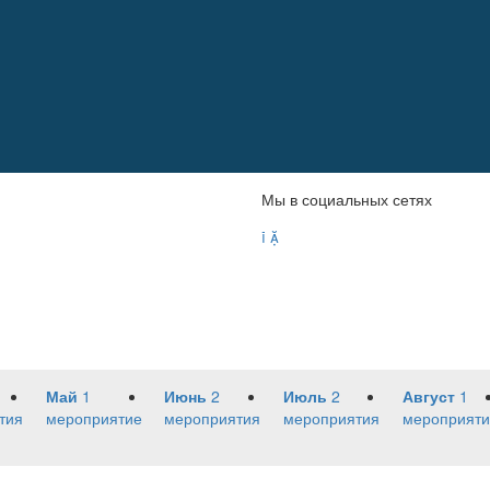
Мы в социальных сетях


Май
1
Июнь
2
Июль
2
Август
1
тия
мероприятие
мероприятия
мероприятия
мероприяти