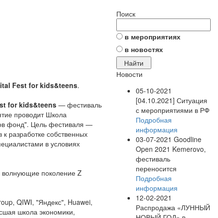
Поиск
в мероприятиях
в новостях
Новости
ital Fest for kids&teens
.
05-10-2021
[04.10.2021] Ситуация
est for kids&teens
— фестиваль
с мероприятиями в РФ
ятие проводит Школа
Подробная
ов фонд". Цель фестиваля —
информация
в к разработке собственных
03-07-2021
Goodline
пециалистами в условиях
Open 2021 Kemerovo,
фестиваль
переносится
а волнующие поколение Z
Подробная
информация
12-02-2021
oup, QIWI, "Яндекс", Huawei,
Распродажа «ЛУННЫЙ
сшая школа экономики,
НОВЫЙ ГОД» в