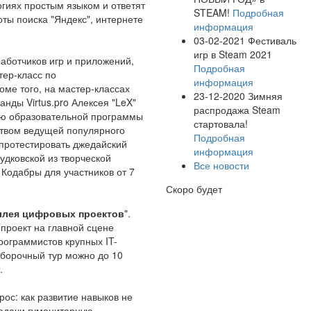
огиях простым языком и ответят
STEAM!
Подробная
оты поиска "Яндекс", интернете
информация
03-02-2021
Фестиваль
игр в Steam 2021
аботчиков игр и приложений,
Подробная
тер-класс по
информация
ме того, на мастер-классах
23-12-2020
Зимняя
анды Virtus.pro Алексея "LeX"
распродажа Steam
ью образовательной программы
стартовала!
ством ведущей популярного
Подробная
протестировать джедайский
информация
удковской из творческой
Все новости
Кодабры для участников от 7
Скоро будет
ллея цифровых проектов
".
проект на главной сцене
рограммистов крупных IT-
отборочный тур можно до 10
.
рос: как развитие навыков не
задачи гуманитарную