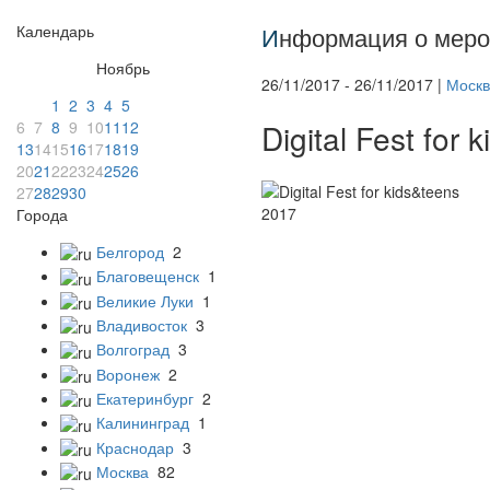
Календарь
И
нформация о меро
Ноябрь
26/11/2017 - 26/11/2017 |
Москв
1
2
3
4
5
6
7
8
9
10
11
12
Digital Fest for
13
14
15
16
17
18
19
20
21
22
23
24
25
26
27
28
29
30
Города
Белгород
2
Благовещенск
1
Великие Луки
1
Владивосток
3
Волгоград
3
Воронеж
2
Екатеринбург
2
Калининград
1
Краснодар
3
Москва
82