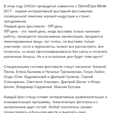
В этом году UniCon проводится совместно с GameExpo Minsk
2017 - первой интерактивной выставкой-фестивалем,
посвященной тематике игровой индустрии и станет
трехдневным.
Первый день фестиваля - VIP-день.
VIP-день - это такой день, когда выставка только начинает
работу, проводятся эксклюзивные презентации, продаются
лимитированные вещи, нет толпы, на выставке только
участники, гости и журналисты, можно все рассмотреть, все
потрогать, со всем сфотографироваться без суеты и получить
различные бонусы. Но и в остальные дни будет тоже круто!
Специальными гостями фестиваля станут писатели: Алексей
Пехов, Елена Бычкова и Наталья Турчанинова, Генри Лайон
Олди (Олег Ладыженский и Дмитрий Громов), Сергей
Слюсаренко, Светлана Уласевич, Дмитрий Шелег и Игорь
Шелег, Владимир Садовский, Максим Кутузов.
Каждый фан-стенд готовит интерактивную развлекательную и
познавательную программу, тематическую фотозону и с
нетерпением ждет гостей. Любой посетитель сможет
поучаствовать в большом квесте и выиграть приз.