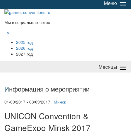
Меню
Све
/
раз
Мы в социальных сетях


2025 год
2026 год
2027 год
Месяцы
Све
/
раз
И
нформация о мероприятии
01/09/2017 - 03/09/2017 |
Минск
UNICON Convention &
GameExpo Minsk 2017