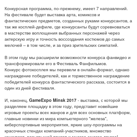
Конкурсная программа, по-прежнему, имеет 7 направлений.
На фестивале будет выставка арта, комиксов и
фантастических предметов, созданных руками конкурсантов, а
так же косплей-дефиле, где конкурсанты будут соревноваться
в мастерстве воплощения выбранных персонажей через
актерскую игру и точность воссоздания костюмов до самых
мелочей – в том числе, и за приз зрительских симпатий.
В этом году мы расширили возможности конкурса фанвидео и
трансформировали его в Фестиваль Фанфильмов.
Конкурс фотокосплея мы перевели в онлайн-формат, однако
награждение победителей, как и торжественное награждение
победителей конкурса фантастического рассказа, состоится в
один из дней фестиваля.
И, наконец,
GameExpo Minsk 2017
- выставка, с которой мы
разделяем площадку в этом году, представит новейшие
игровые проекты всех жанров и для всех основных платформ,
главные новинки из мира компьютерного "железа",
киберспортивные мероприятия, яркие шоу-программы на
красочных стендах компаний-участников, множество
конкурсов, розыгрышей призов и многое-многое другое!