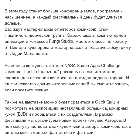
В этом году станет больше конференц-залов, программа -
насыщеннее, а каждый фестивальный день будет длиться
дольше.
Вас ждут мастер-классы от авторов комиксов: Юлии
Никитиной, творческой группы Gараж, школы компьютерной
анимации и комиксов Fungi Studio, мастер-классы по крафту
от Виктора Кушнерова и мастер-класс по пластическому гриму
от Лидии Малашенко.
Участники конкурса-хакатона NASA Space Apps Challenge -
команда "Lost in the ozone" расскажут о том, что можно
сделать для освоения космоса, не покидая родного города. И
еще множество других интересных вещей вы сможете узнать,
если посетите лекции.
Так же на выставке можно будет сразиться в Geek Quiz и
посмотреть на экспозицию инсталляций больших шарнирных
кукол (BJD) и пообщаться с их создателями. В рамках
фестиваля мы организуем новый проект - Аллею Авторов. В
ней смогут участвовать как художники и авторы комиксов, так и
авторы книг в жанрах фантастики и фэнтези.