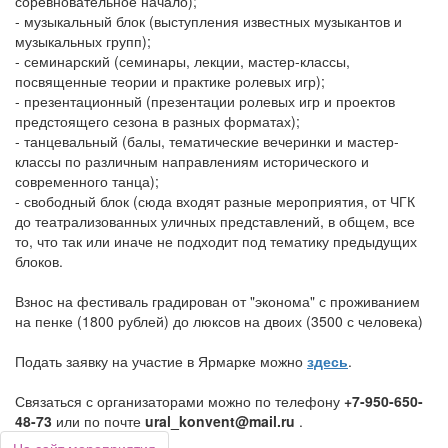
соревновательное начало);
- музыкальный блок (выступления известных музыкантов и
музыкальных групп);
- семинарский (семинары, лекции, мастер-классы,
посвященные теории и практике ролевых игр);
- презентационный (презентации ролевых игр и проектов
предстоящего сезона в разных форматах);
- танцевальный (балы, тематические вечеринки и мастер-
классы по различным направлениям исторического и
современного танца);
- свободный блок (сюда входят разные мероприятия, от ЧГК
до театрализованных уличных представлений, в общем, все
то, что так или иначе не подходит под тематику предыдущих
блоков.
Взнос на фестиваль градирован от "эконома" с проживанием
на пенке (1800 рублей) до люксов на двоих (3500 с человека)
Подать заявку на участие в Ярмарке можно
здесь
.
Связаться с организаторами можно по телефону
+7-950-650-
48-73
или по почте
ural_konvent@mail.ru
.