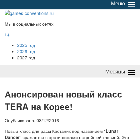
Меню
Све
/
раз
Мы в социальных сетях


2025 год
2026 год
2027 год
Месяцы
Све
/
раз
А
нонсирован новый класс
TERA на Корее!
Опубликовано: 08/12/2016
Новый класс для расы Кастаник под названием "
Lunar
Dancer
" сражается с противниками острейшей глевией. Этот