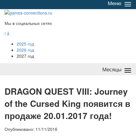
Меню
Све
/
раз
Мы в социальных сетях


2025 год
2026 год
2027 год
Месяцы
Све
/
раз
D
RAGON QUEST VIII: Journey
of the Cursed King появится в
продаже 20.01.2017 года!
Опубликовано: 11/11/2016