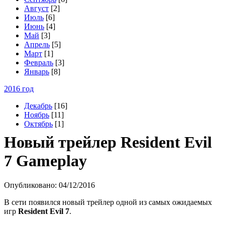
Август
[2]
Июль
[6]
Июнь
[4]
Май
[3]
Апрель
[5]
Март
[1]
Февраль
[3]
Январь
[8]
2016 год
Декабрь
[16]
Ноябрь
[11]
Октябрь
[1]
Н
овый трейлер Resident Evil
7 Gameplay
Опубликовано: 04/12/2016
В сети появился новый трейлер одной из самых ожидаемых
игр
Resident Evil 7
.