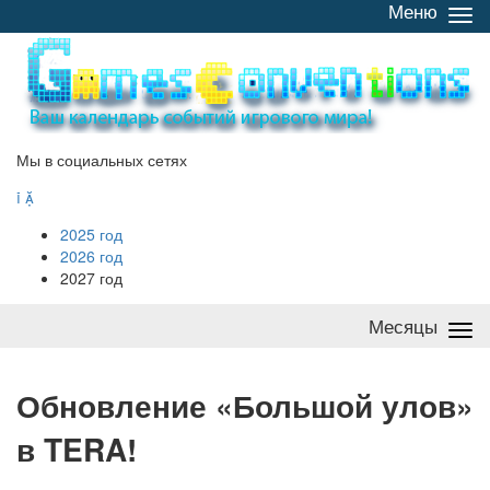
Меню
Све
/
раз
Мы в социальных сетях


2025 год
2026 год
2027 год
Месяцы
Све
/
раз
О
бновление «Большой улов»
в TERA!