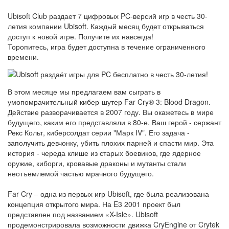
Ubisoft Club раздает 7 цифровых PC-версий игр в честь 30-
летия компании Ubisoft. Каждый месяц будет открываться
доступ к новой игре. Получите их навсегда!
Торопитесь, игра будет доступна в течение ограниченного
времени.
В этом месяце мы предлагаем вам сыграть в
умопомрачительный кибер-шутер Far Cry® 3: Blood Dragon.
Действие разворачивается в 2007 году. Вы окажетесь в мире
будущего, каким его представляли в 80-е. Ваш герой - сержант
Рекс Кольт, киберсолдат серии "Марк IV". Его задача -
заполучить девчонку, убить плохих парней и спасти мир. Эта
история - череда клише из старых боевиков, где ядерное
оружие, киборги, кровавые драконы и мутанты стали
неотъемлемой частью мрачного будущего.
Far Cry – одна из первых игр Ubisoft, где была реализована
концепция открытого мира. На E3 2001 проект был
представлен под названием «X-Isle». Ubisoft
продемонстрировала возможности движка CryEngine от Crytek