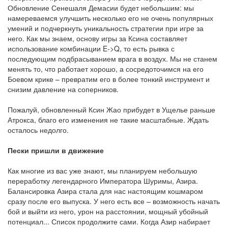
Обновление Сенешаля Демасии будет небольшим: мы
намереваемся улучшить несколько его не очень популярных
умений и подчеркнуть уникальность стратегии при игре за
него. Как мы знаем, основу игры за Ксина составляет
использование комбинации E->Q, то есть рывка с
последующим подбрасыванием врага в воздух. Мы не станем
менять то, что работает хорошо, а сосредоточимся на его
Боевом крике – превратим его в более тонкий инструмент и
снизим давление на соперников.
Пожалуй, обновленный Ксин Жао прибудет в Ущелье раньше
Атрокса, благо его изменения не такие масштабные. Ждать
осталось недолго.
Пески пришли в движение
Как многие из вас уже знают, мы планируем небольшую
переработку легендарного Императора Шуримы, Азира.
Балансировка Азира стала для нас настоящим кошмаром
сразу после его выпуска. У него есть все – возможность начать
бой и выйти из него, урон на расстоянии, мощный убойный
потенциал... Список продолжите сами. Когда Азир набирает