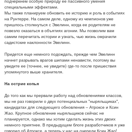
подчеркнем особую природу ее пассивного умения
специальными эффектами.
Мы также планируем обновить ее историю и роль в событиях
на Рунтерре. На самом деле, одному из чемпионов уже
пришлось столкнуться с Эвелинн, когда ее родителям не
повезло оказаться в объятиях агонии. Мы позволим вам
самим перечитать истории и узнать, чью жизнь омрачили
садистские наклонности Эвелинн.
Придется еще немного подождать, прежде чем Эвелинн
начнет разрывать врагов шипами ненависти, поэтому вы
увидите ее (точнее, не увидите) где-то после пришествия
упомянутого выше хранителя.
На острие копья
До того как мы прервали работу над обновлениями классов,
мы не раз говорили о двух потенциальных "ныряльщиках",
кандидатах для следующего обновления – Атроксе и Ксин
Жао. Крупное обновление ныряльщиков сейчас не
планируется, однако мы хотим сделать жизнь этих двоих
немного приятнее. В предыдущем блоге разработчиков я уже
говорил об Атроксе, а теперь у нас на очереди Ксин Жао!