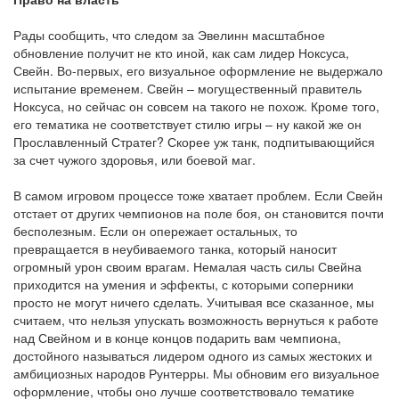
Рады сообщить, что следом за Эвелинн масштабное
обновление получит не кто иной, как сам лидер Ноксуса,
Свейн. Во-первых, его визуальное оформление не выдержало
испытание временем. Свейн – могущественный правитель
Ноксуса, но сейчас он совсем на такого не похож. Кроме того,
его тематика не соответствует стилю игры – ну какой же он
Прославленный Стратег? Скорее уж танк, подпитывающийся
за счет чужого здоровья, или боевой маг.
В самом игровом процессе тоже хватает проблем. Если Свейн
отстает от других чемпионов на поле боя, он становится почти
бесполезным. Если он опережает остальных, то
превращается в неубиваемого танка, который наносит
огромный урон своим врагам. Немалая часть силы Свейна
приходится на умения и эффекты, с которыми соперники
просто не могут ничего сделать. Учитывая все сказанное, мы
считаем, что нельзя упускать возможность вернуться к работе
над Свейном и в конце концов подарить вам чемпиона,
достойного называться лидером одного из самых жестоких и
амбициозных народов Рунтерры. Мы обновим его визуальное
оформление, чтобы оно лучше соответствовало тематике