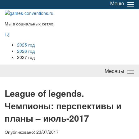
Меню
Све
/
раз
Мы в социальных сетях


2025 год
2026 год
2027 год
Месяцы
Све
/
раз
L
eague of legends.
Чемпионы: перспективы и
планы – июль-2017
Опубликовано: 23/07/2017