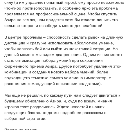
силу (и им управляет опытный игрок), ему просто невозможно
что-либо противопоставить, и особенно ярко эта проблема
проявляется на профессиональной сцене. Чтобы спустить
Азира на землю, нам придется хотя бы отчасти лишить его
сильных сторон и освободить место для слабостей.
В центре проблемы – способность сделать рывок на длинную
дистанцию и сразу же использовать абсолютное умение,
чтобы навязать бой или выйти из щекотливой ситуации. На
данный момент мы видим два решения. Одним из них может
стать оптимизация набора умений при сохранении
фирменного приема Азира. Другое потребует удаления этой
комбинации и создания нового набора умений, более
подходящего тематике самого чемпиона (император, с
расстояния командующий песчаными солдатами).
Мы еще не решили, по какому пути нам следует двигаться к
будущему обновлению Азира, и, судя по всему, мнения
игроков тоже разделились. Ждите новостей в наших
следующих блогах: тогда мы подробнее расскажем о
выбранной стратегии.
Право на власть